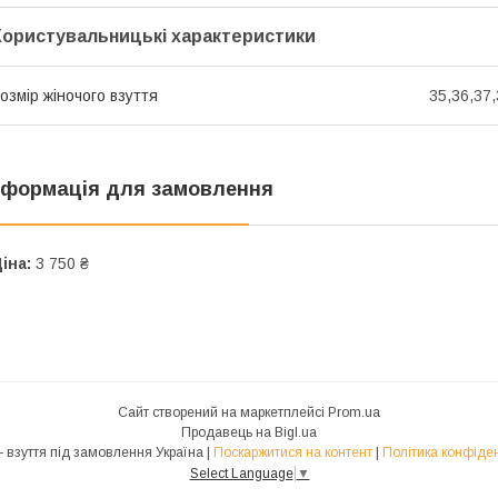
Користувальницькі характеристики
озмір жіночого взуття
35,36,37,
нформація для замовлення
іна:
3 750 ₴
Сайт створений на маркетплейсі
Prom.ua
Продавець на Bigl.ua
ADAMS - взуття під замовлення Україна |
Поскаржитися на контент
|
Політика конфіден
Select Language
▼