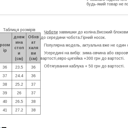
будь-який товар не п
Таблиця розмірів
Чоботи
заввишки до коліна.Високий блокови
довж
Обхв
до середини чобота.Гірний носок.
ина
ат
розм
Популярна модель, актуальна вже не один 
стоп
халя
ір
Усередині на вибір: зима-овчина або євроовч
и
ви
вартості,евро-цигейка +300 грн до вартості.
(см)
(см)
Обтягування каблука + 50 грн до вартості.
36
23.5
36
37
24.4
36
38
25.2
37
39
26
37
40
26.5
38
41
27.2
38