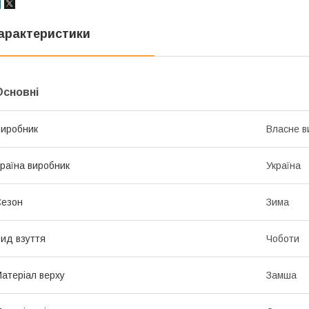
арактеристики
Основні
иробник
Власне в
раїна виробник
Україна
Сезон
Зима
ид взуття
Чоботи
атеріал верху
Замша