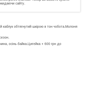
окидаючи сайту.
й каблук обтягнутий шкірою в тон чобота.Молоня
сезон.
ина, осінь-байка.Цигейка + 600 грн до