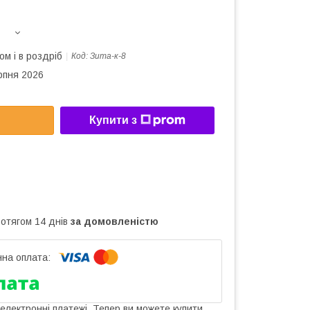
ом і в роздріб
Код:
Зита-к-8
рпня 2026
Купити з
ротягом 14 днів
за домовленістю
 електронні платежі. Тепер ви можете купити