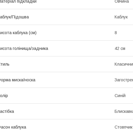
атеріал підкладки
Овчина
аблук/Підошва
Каблук
исота каблука (см)
8
исота голінища/задника
42 см
тиль
Класичн
орма миска/носка
Загостре
олір
Синій
астібка
Блискавк
асон каблука
Стовпчик