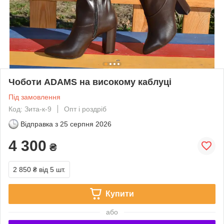
Чоботи ADAMS на високому каблуці
Під замовлення
Код: Зита-к-9
Опт і роздріб
Відправка з
25 серпня 2026
4 300
₴
2 850 ₴
від 5 шт.
Купити
або