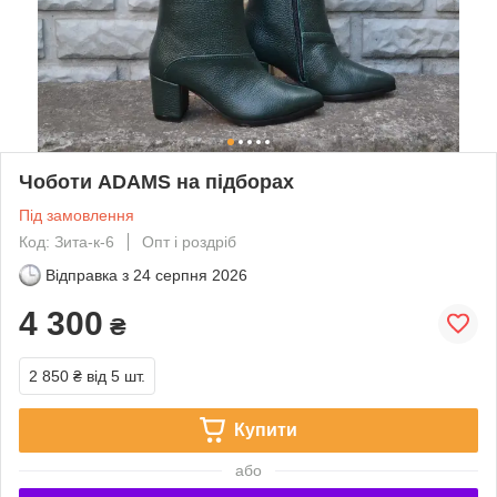
Чоботи ADAMS на підборах
Під замовлення
Код: Зита-к-6
Опт і роздріб
Відправка з
24 серпня 2026
4 300
₴
2 850 ₴
від 5 шт.
Купити
або