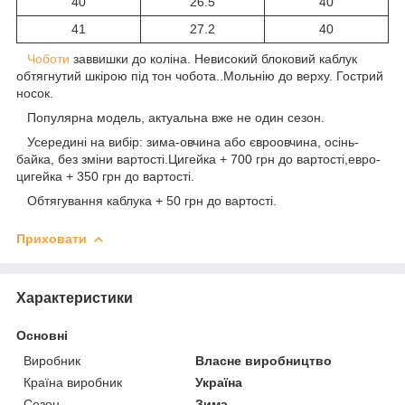
40
26.5
40
41
27.2
40
Чоботи
заввишки до коліна. Невисокий блоковий каблук
обтягнутий шкірою під тон чобота..Мольнію до верху. Гострий
носок.
Популярна модель, актуальна вже не один сезон.
Усередині на вибір: зима-овчина або євроовчина, осінь-
байка, без зміни вартості.Цигейка + 700 грн до вартості,евро-
цигейка + 350 грн до вартості.
Обтягування каблука + 50 грн до вартості.
Приховати
Характеристики
Основні
Виробник
Власне виробництво
Країна виробник
Україна
Сезон
Зима