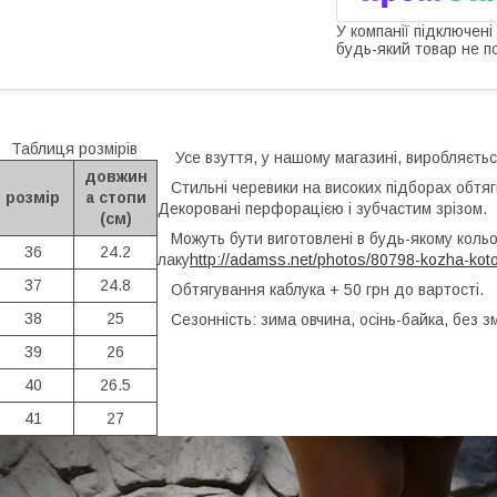
У компанії підключені
будь-який товар не п
Таблиця розмірів
Усе взуття, у нашому магазині, виробляється
довжин
Стильні черевики на високих підборах обтягн
розмір
а стопи
Декоровані перфорацією і зубчастим зрізом.
(см)
Можуть бути виготовлені в будь-якому кольор
36
24.2
лаку
http://adamss.net/photos/80798-kozha-kot
37
24.8
Обтягування каблука + 50 грн до вартості.
38
25
Сезонність: зима овчина, осінь-байка, без зм
39
26
40
26.5
41
27