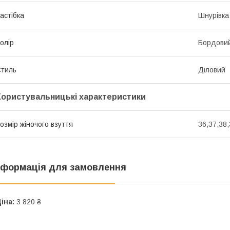
астібка
Шнурівка
олір
Бордови
тиль
Діловий
Користувальницькі характеристики
озмір жіночого взуття
36,37,38,
нформація для замовлення
іна:
3 820 ₴