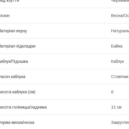
ид взуття
Черевики
Сезон
Весна/Ос
атеріал верху
Натураль
атеріал підкладки
Байка
аблук/Підошва
Каблук
асон каблука
Стовпчик
исота каблука (см)
6
исота голінища/задника
12 см
орма миска/носка
Закругле