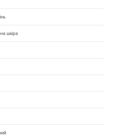
інь
на шкіра
ний