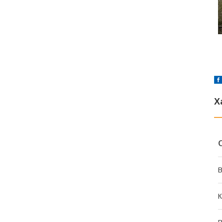
Х
В
К