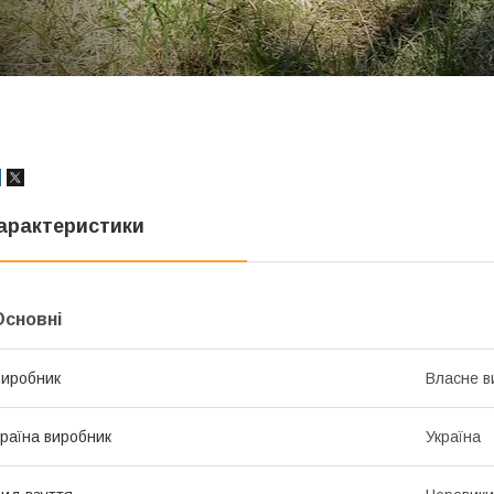
арактеристики
Основні
иробник
Власне в
раїна виробник
Україна