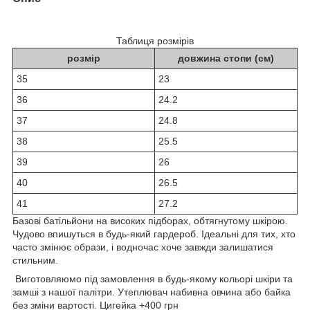
Таблиця розмірів
розмір
довжина стопи (см)
35
23
36
24.2
37
24.8
38
25.5
39
26
40
26.5
41
27.2
Базові батільйони на високих підборах, обтягнутому шкірою.
Чудово впишуться в будь-який гардероб. Ідеальні для тих, хто
часто змінює образи, і водночас хоче завжди залишатися
стильним.
Виготовляюмо під замовлення в будь-якому кольорі шкіри та
замші з нашої палітри. Утеплювач набивна овчина або байка
без зміни вартості. Цигейка +400 грн