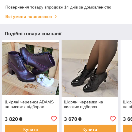
Повернення товару впродовж 14 днів за домовленістю
Всі умови повернення
Подібні товари компанії
Шкіряні черевики ADAMS
Шкіряні черевики на
Шкір
на високих підборах
високих підборах
на п
3 820
3 670
3 6
₴
₴
Купити
Купити