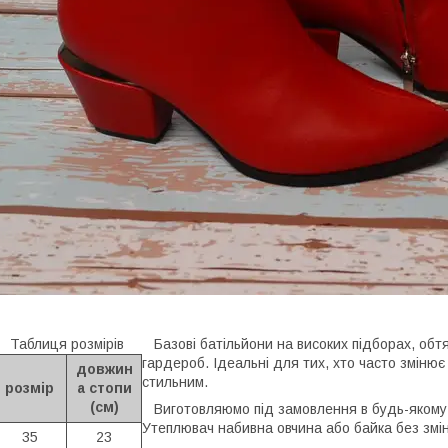
Таблиця розмірів
Базові батільйони на високих підборах, обт
гардероб. Ідеальні для тих, хто часто зміню
довжин
стильним.
розмір
а стопи
(см)
Виготовляюмо під замовлення в будь-якому ко
Утеплювач набивна овчина або байка без змін
35
23