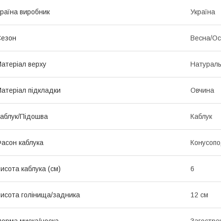
раїна виробник
Україна
Сезон
Весна/Ос
атеріал верху
Натураль
атеріал підкладки
Овчина
аблук/Підошва
Каблук
асон каблука
Конусопо
исота каблука (см)
6
исота голінища/задника
12 см
орма миска/носка
Загостре