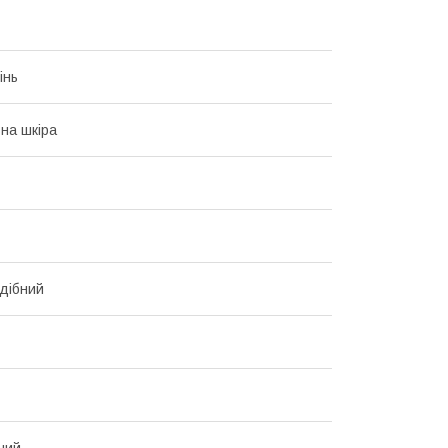
інь
на шкіра
дібний
ний