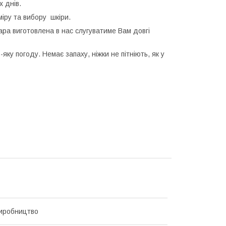
 днів.
іру та вибору шкіри.
ра виготовлена в нас слугуватиме Вам довгі
ку погоду. Немає запаху, ніжки не пітніють, як у
иробництво