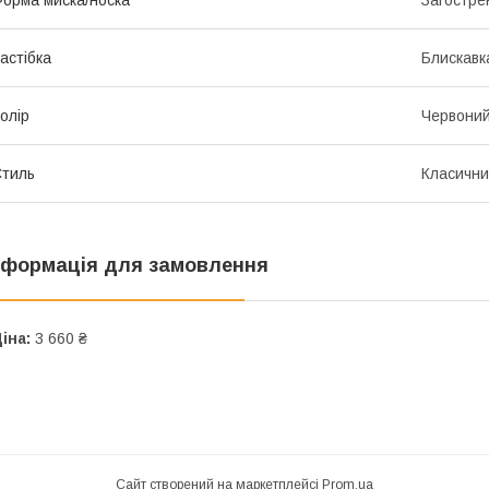
астібка
Блискавк
олір
Червони
тиль
Класичн
нформація для замовлення
іна:
3 660 ₴
Сайт створений на маркетплейсі
Prom.ua