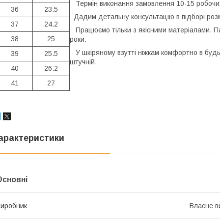
Термін виконання замовлення 10-15 робочих
36
23.5
Дадим детальну консультацію в підборі розм
37
24.2
Працюємо тільки з якісними матеріалами. Па
38
25
роки.
У шкіряному взутті ніжкам комфортно в будь-я
39
25.5
штучній.
40
26.2
41
27
арактеристики
Основні
иробник
Власне в