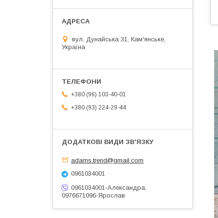
вул. Дунайська 31, Кам'янське,
Україна
+380 (96) 103-40-01
+380 (93) 224-29-44
adams.trend@gmail.com
0961034001
0961034001-Александра,
0976671096-Ярослав