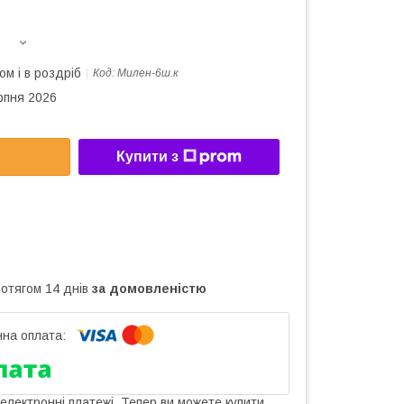
ом і в роздріб
Код:
Милен-6ш.к
рпня 2026
Купити з
ротягом 14 днів
за домовленістю
 електронні платежі. Тепер ви можете купити