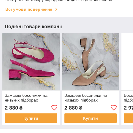
Всі умови повернення
Подібні товари компанії
Замшеві босоніжки на
Замшеві босоніжки на
Босо
низьких підборах
низьких підборах
підб
2 880
2 880
2 9
₴
₴
Купити
Купити