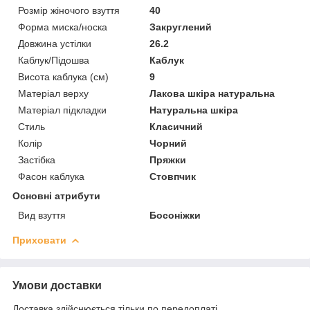
Розмір жіночого взуття
40
Форма миска/носка
Закруглений
Довжина устілки
26.2
Каблук/Підошва
Каблук
Висота каблука (см)
9
Матеріал верху
Лакова шкіра натуральна
Матеріал підкладки
Натуральна шкіра
Стиль
Класичний
Колір
Чорний
Застібка
Пряжки
Фасон каблука
Стовпчик
Основні атрибути
Вид взуття
Босоніжки
Приховати
Умови доставки
Доставка здійснюється тільки по передоплаті.