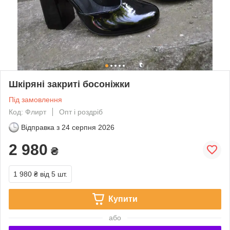
Шкіряні закриті босоніжки
Під замовлення
Код: Флирт
Опт і роздріб
Відправка з
24 серпня 2026
2 980
₴
1 980 ₴
від 5 шт.
Купити
або