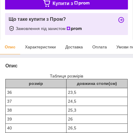
Купити з
Що таке купити з Пром?
Замовлення під захистом
Опис
Характеристики
Доставка
Оплата
Умови п
Опис
Таблиця розмірів
розмір
довжина стопи(см)
36
23,5
37
24,5
38
25,3
39
26
40
26,5