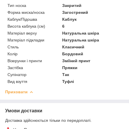
Тип носка
Закритий
Форма миска/носка
Загострений
Каблук/Підошва
Каблук
Висота каблука (см)
6
Матеріал верху
Натуральна шкіра
Матеріал підкладки
Натуральна шкіра
Стиль
Класичний
Колір
Бордовий
Візерунки і принти
Зміїний принт
Застібка
Пряжки
Супінатор
Так
Вид взуття
Туфлі
Приховати
Умови доставки
Доставка здійснюється тільки по передоплаті.