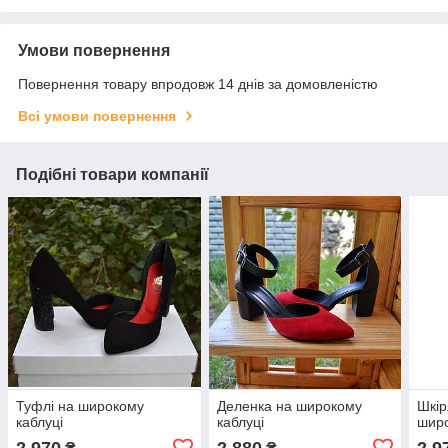
Умови повернення
Повернення товару впродовж 14 днів за домовленістю
Всі умови повернення
Подібні товари компанії
Туфлі на широкому
Деленка на широкому
Шкір
каблуці
каблуці
широ
2 970
2 880
2 9