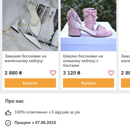
Замшеві босоніжки на
Шкіряні босоніжки на
Замш
маленькому каблуці
низькому каблуці з
мале
бантами
2 880
3 120
2 8
₴
₴
Купити
Купити
Про нас
100% позитивних з 5 відгуків за рік
Працює з 07.06.2015