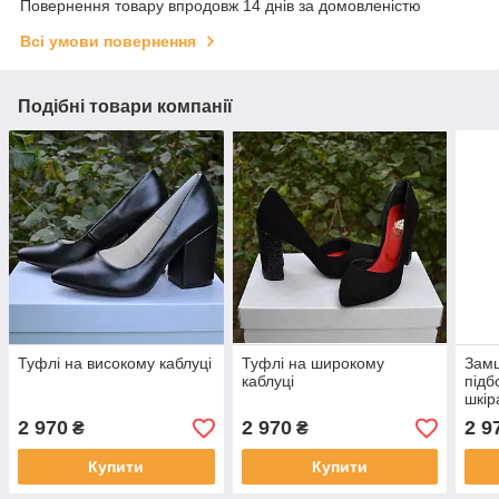
Повернення товару впродовж 14 днів за домовленістю
Всі умови повернення
Подібні товари компанії
Туфлі на високому каблуці
Туфлі на широкому
Замш
каблуці
підб
шкір
2 970
2 970
2 9
₴
₴
Купити
Купити