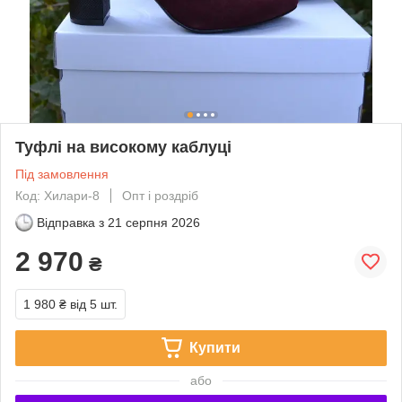
Туфлі на високому каблуці
Під замовлення
Код: Хилари-8
Опт і роздріб
Відправка з
21 серпня 2026
2 970
₴
1 980 ₴
від 5 шт.
Купити
або