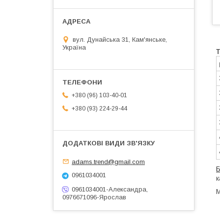
вул. Дунайська 31, Кам'янське,
Україна
+380 (96) 103-40-01
+380 (93) 224-29-44
adams.trend@gmail.com
Б
0961034001
к
0961034001-Александра,
М
0976671096-Ярослав