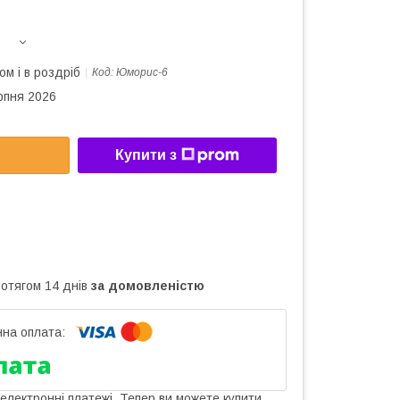
ом і в роздріб
Код:
Юморис-6
рпня 2026
Купити з
ротягом 14 днів
за домовленістю
 електронні платежі. Тепер ви можете купити