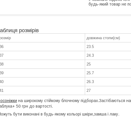
будь-який товар не п
таблиця розмірів
розмір
довжина стопи(см)
36
23.5
37
24.3
38
25
39
25.7
40
26.3
41
27
осоніжки
на широкому стійкому блочному підборах.Застібаються на 
аблука+ 50 грн до вартості.
ожуть бути виконані в будь-якому кольорі шкіри,замша і лаку.