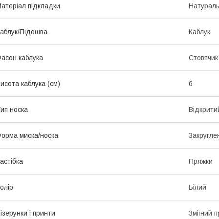
атеріал підкладки
Натураль
аблук/Підошва
Каблук
асон каблука
Стовпчик
исота каблука (см)
6
ип носка
Відкрити
орма миска/носка
Закругле
астібка
Пряжки
олір
Білий
ізерунки і принти
Зміїний 