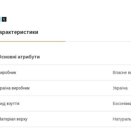
арактеристики
Основні атрибути
иробник
Власне в
раїна виробник
Україна
ид взуття
Босоніжк
атеріал верху
Натураль