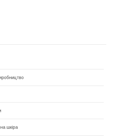
иробництво
и
на шкіра