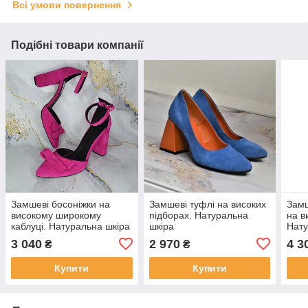
Всі умови повернення
Подібні товари компанії
Замшеві босоніжки на
Замшеві туфлі на високих
Зам
високому широкому
підборах. Натуральна
на в
каблуці. Натуральна шкіра
шкіра
Нату
3 040
2 970
4 3
₴
₴
Купити
Купити