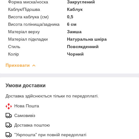
Форма миска/носка
Закруглений
Каблук/Підошва
Каблук
Висота каблука (см)
0,5
Висота голінища/задника
6 см
Матеріал верху
Замша
Матеріал підкладки
Натуральна шкіра
Стиль
Повсякденний
Колір
Чорний
Приховати
Умови доставки
Доставка здійснюється тільки по передоплаті.
Нова Пошта
Самовивіз
Доставка поштою
"Укрпошта" при повній передоплаті