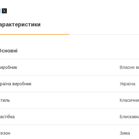
арактеристики
Основні
иробник
Власне в
раїна виробник
Україна
тиль
Класичн
астібка
Блискавк
Сезон
Зима