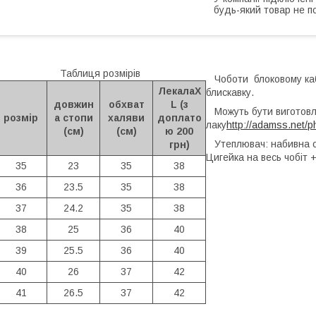
будь-який товар не п
Таблиця розмірів
Чоботи блоковому кабл
ЛекалаX
блискавку.
довжин
обхват
L (з
Можуть бути виготовлен
розмір
а стопи
халяви
доплато
лаку
http://adamss.net/
(см)
(см)
ю 200
Утеплювач: набивна овч
грн)
Цигейка на весь чобіт +
35
23
35
38
36
23.5
35
38
37
24.2
35
38
38
25
36
40
39
25.5
36
40
40
26
37
42
41
26.5
37
42