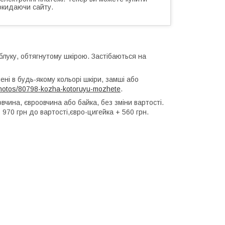
окидаючи сайту.
уку, обтягнутому шкірою. Застібаються на
і в будь-якому кольорі шкіри, замші або
photos/80798-kozha-kotoruyu-mozhete
.
ина, євроовчина або байка, без зміни вартості.
 970 грн до вартості,євро-цигейка + 560 грн.