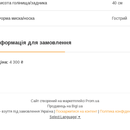
исота голінища/задника
40 см
орма миска/носка
Гострий
нформація для замовлення
іна:
4 300 ₴
Сайт створений на маркетплейсі
Prom.ua
Продавець на Bigl.ua
ADAMS - взуття під замовлення Україна |
Поскаржитися на контент
|
Політика конфіден
Select Language
▼