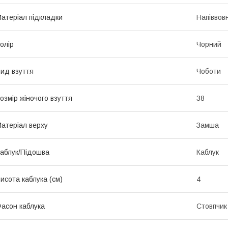
атеріал підкладки
Напіввов
олір
Чорний
ид взуття
Чоботи
озмір жіночого взуття
38
атеріал верху
Замша
аблук/Підошва
Каблук
исота каблука (см)
4
асон каблука
Стовпчик