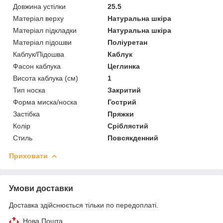
Довжина устілки
25.5
Матеріал верху
Натуральна шкіра
Матеріал підкладки
Натуральна шкіра
Матеріал підошви
Поліуретан
Каблук/Підошва
Каблук
Фасон каблука
Цеглинка
Висота каблука (см)
1
Тип носка
Закритий
Форма миска/носка
Гострий
Застібка
Пряжки
Колір
Сріблястий
Стиль
Повсякденний
Приховати
Умови доставки
Доставка здійснюється тільки по передоплаті.
Нова Пошта