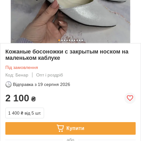
Кожаные босоножки с закрытым носком на
маленьком каблуке
Під замовлення
Код: Бенар
Опт і роздріб
Відправка з
19 серпня 2026
2 100
₴
1 400 ₴
від 5 шт.
Купити
або