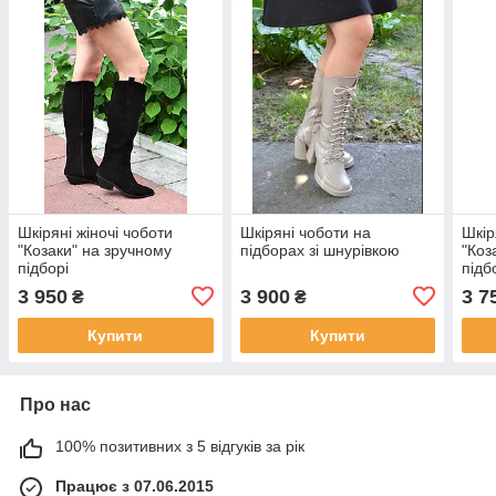
Шкіряні жіночі чоботи
Шкіряні чоботи на
Шкір
"Козаки" на зручному
підборах зі шнурівкою
"Коз
підборі
підб
3 950
3 900
3 7
₴
₴
Купити
Купити
Про нас
100% позитивних з 5 відгуків за рік
Працює з 07.06.2015