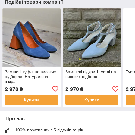
Подібні товари компанії
Замшеві туфлі на високих
Замшеві відкриті туфлі на
Туфл
підборах. Натуральна
високих підборах
шкіра
2 970
2 970
2 9
₴
₴
Купити
Купити
Про нас
100% позитивних з 5 відгуків за рік