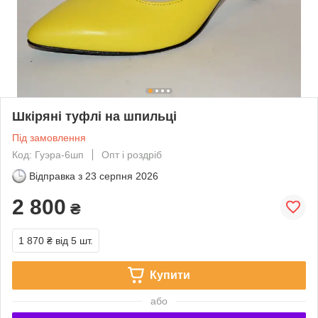
Шкіряні туфлі на шпильці
Під замовлення
Код: Гуэра-6шп
Опт і роздріб
Відправка з
23 серпня 2026
2 800
₴
1 870 ₴
від 5 шт.
Купити
або