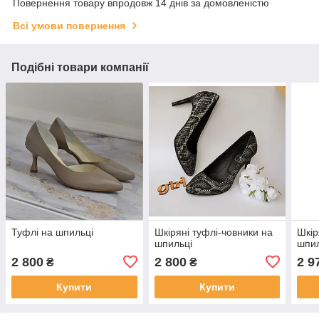
Повернення товару впродовж 14 днів за домовленістю
Всі умови повернення
Подібні товари компанії
Туфлі на шпильці
Шкіряні туфлі-човники на
Шкір
шпильці
шпил
2 800
2 800
2 9
₴
₴
Купити
Купити