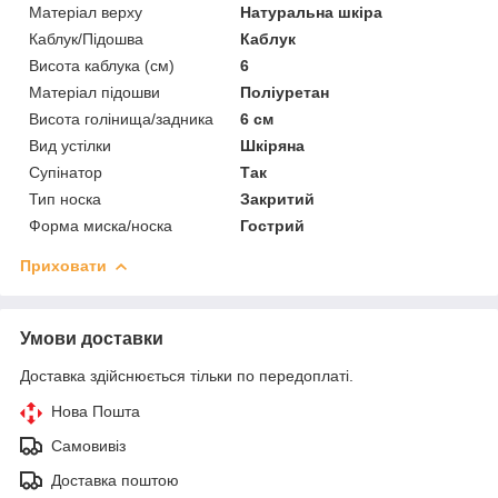
Матеріал верху
Натуральна шкіра
Каблук/Підошва
Каблук
Висота каблука (см)
6
Матеріал підошви
Поліуретан
Висота голінища/задника
6 см
Вид устілки
Шкіряна
Супінатор
Так
Тип носка
Закритий
Форма миска/носка
Гострий
Приховати
Умови доставки
Доставка здійснюється тільки по передоплаті.
Нова Пошта
Самовивіз
Доставка поштою